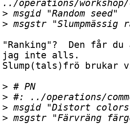
>
>
"Ranking"?  Den får du 
jag inte alls.

Slump(tals)frö brukar v
>
>
>
>