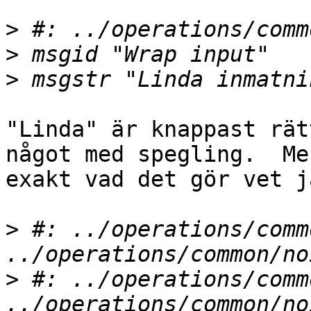
>
>
>
"Linda" är knappast rät
något med spegling.  Men
exakt vad det gör vet j
>
 #: ../operations/comm
>
 #: ../operations/comm