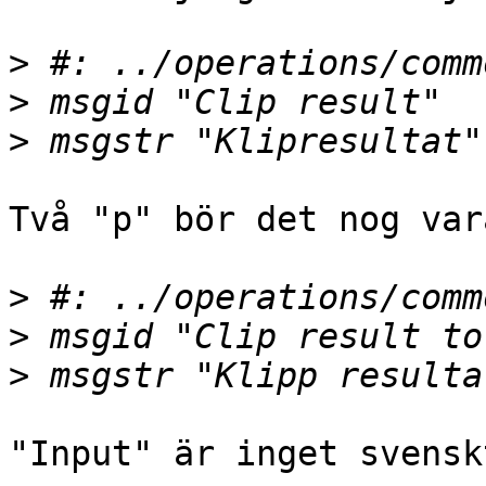
>
>
>
Två "p" bör det nog vara
>
>
>
"Input" är inget svensk