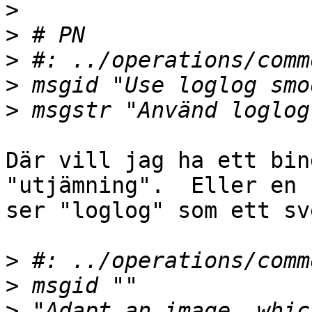
>
>
>
>
>
Där vill jag ha ett bin
"utjämning".  Eller en 
ser "loglog" som ett sv
>
>
>
 "Adapt an image, whic