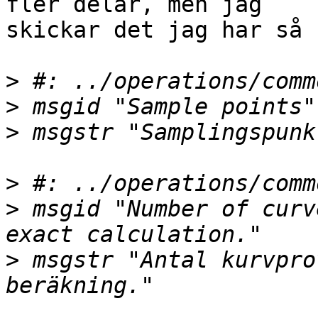
fler delar, men jag

skickar det jag har så 
>
>
>
>
>
 msgid "Number of curv
>
 msgstr "Antal kurvpro