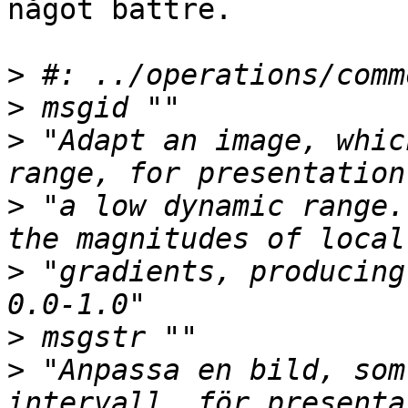
något bättre.

>
>
>
 "Adapt an image, whic
>
 "a low dynamic range.
>
 "gradients, producing
>
>
 "Anpassa en bild, som