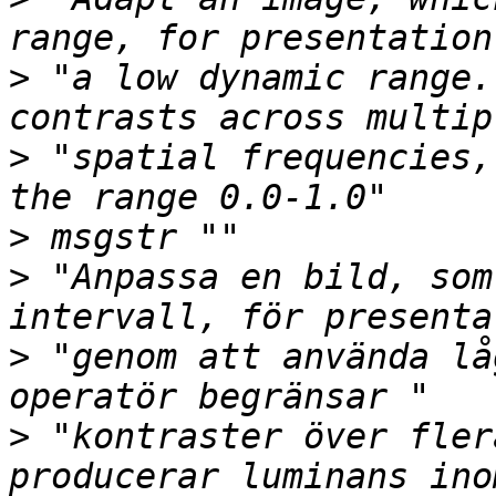
>
 "a low dynamic range.
>
 "spatial frequencies,
>
>
 "Anpassa en bild, som
>
 "genom att använda lå
>
 "kontraster över fler