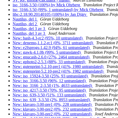
SV: Re: gnome-calculator - master
Marcus Lundblad
iso_3166-3.50 (100%) by Mick Ohrberg
Translation Project 
iso_3166-3.50 (99%, 1 untranslated) by Mick Ohrberg
Transl
libc-2.18.90.20140105 (100%) by Jan Djärv
Translation Proj
Nautilus, del 1
Göran Uddeborg
Nautilus, del 2
Göran Uddeborg
Nautilus, del 3 av 3
Göran Uddeborg
Nautilus, del 3 av 3
Josef Andersson
New: bash-4.3-rc2 (95%, 10 untranslated)
Translation Projec
New: denemo-1.1.2-rc1 (0%, 3711 untranslated)
Translation 
New: e2fsprogs-1.42.9 (94%, 61 untranslated)
Translation Pr
New: gawk-4.1.0b (99%, 5 untranslated)
Translation Project
New: gnucash-2.6.0 (27%, 2464 untranslated)
Translation Pr
New: gphoto2-2.5.3 (88%, 33 untranslated)
Translation Proje
New: gutenprint-5.2.10-pre1 (41%, 1980 untranslated)
Transl
New: gutenprint-5.2.10-pre2 (41%, 1982 untranslated)
Transl
New: iso_15924-3.50 (25%, 93 untranslated)
Translation Pro
New: iso_3166-3.50 (96%, 12 untranslated)
Translation Proje
New: iso_3166_2-3.50 (1%, 4633 untranslated)
Translation P
New: iso_4217-3.50 (70%, 95 untranslated)
Translation Proje
New: iso_639-3.50 (51%, 133 untranslated)
Translation Proje
New: iso_639_3-3.50 (2%, 8953 untranslated)
Translation Pr
New: klavaro-3.00-pre1 (0%, 228 untranslated)
Translation P
New: klavaro-3.00-pre2 (0%, 232 untranslated)
Translation P
New: klavaro-3.00-pre2 (0%, 232 untranslated)
Josef Anders