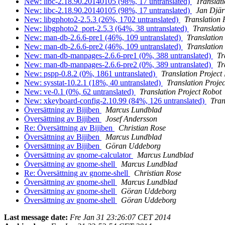
New: libc-2.18.90.20140105 (98%, 17 untranslated)
Translat
New: libc-2.18.90.20140105 (98%, 17 untranslated)
Jan Djär
New: libgphoto2-2.5.3 (26%, 1702 untranslated)
Translation 
New: libgphoto2_port-2.5.3 (64%, 38 untranslated)
Translati
New: man-db-2.6.6-pre1 (46%, 109 untranslated)
Translation
New: man-db-2.6.6-pre2 (46%, 109 untranslated)
Translation
New: man-db-manpages-2.6.6-pre1 (0%, 388 untranslated)
Tr
New: man-db-manpages-2.6.6-pre2 (0%, 389 untranslated)
Tr
New: pspp-0.8.2 (0%, 1861 untranslated)
Translation Project
New: sysstat-10.2.1 (18%, 40 untranslated)
Translation Proje
New: ve-0.1 (0%, 62 untranslated)
Translation Project Robot
New: xkeyboard-config-2.10.99 (84%, 126 untranslated)
Tran
Översättning av Bijiben
Marcus Lundblad
Översättning av Bijiben
Josef Andersson
Re: Översättning av Bijiben
Christian Rose
Översättning av Bijiben
Marcus Lundblad
Översättning av Bijiben
Göran Uddeborg
Översättning av gnome-calculator
Marcus Lundblad
Översättning av gnome-shell
Marcus Lundblad
Re: Översättning av gnome-shell
Christian Rose
Översättning av gnome-shell
Marcus Lundblad
Översättning av gnome-shell
Göran Uddeborg
Översättning av gnome-shell
Göran Uddeborg
Last message date:
Fre Jan 31 23:26:07 CET 2014