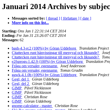
Januari 2014 Archives by subjec
Messages sorted by:
[ thread ]
[ författare ]
[ date ]
More info on this list...
Starting:
Ons Jan 1 22:31:14 CET 2014
Ending:
Fre Jan 31 23:26:07 CET 2014
Messages:
62
bash-4.3-rc2 (100%) by Göran Uddeborg
Translation Project
Citattecken runt hänvisningar till menyval och liknande?
Jose
Citattecken runt hänvisningar till menyval och liknande?
Toma
e2fsprogs-1.42.9 (100%) by Göran Uddeborg
Translation Pro
Fråga om versaler, egennamn
Josef Andersson
Fråga om versaler, egennamn
Tomas Gradin
gawk-4.1.0b (100%) by Göran Uddeborg
Translation Project
Gegl, del 1
Göran Uddeborg
Gegl, del 2
Göran Uddeborg
GIMP
Påvel Nicklasson
GIMP
Påvel Nicklasson
GIMP
Christian Rose
GIMP
Göran Uddeborg
gnome-calculator - master
Christian Rose