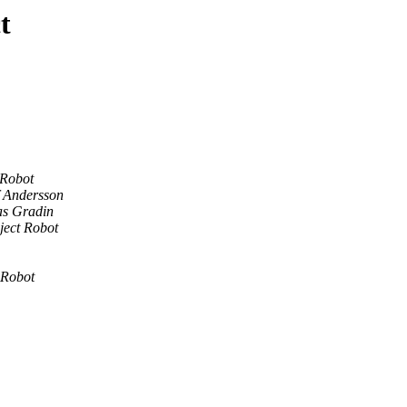
t
 Robot
f Andersson
s Gradin
ject Robot
 Robot