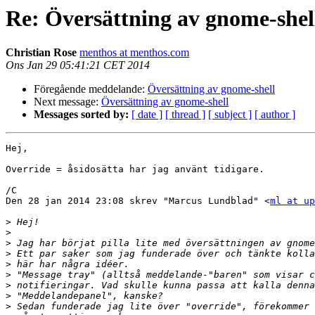
Re: Översättning av gnome-shel
Christian Rose
menthos at menthos.com
Ons Jan 29 05:41:21 CET 2014
Föregående meddelande:
Översättning av gnome-shell
Next message:
Översättning av gnome-shell
Messages sorted by:
[ date ]
[ thread ]
[ subject ]
[ author ]
Hej,

Override = åsidosätta har jag använt tidigare.

/C

Den 28 jan 2014 23:08 skrev "Marcus Lundblad" <
ml at up
>
>
>
>
>
>
>
>
>