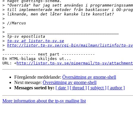
>
>
>
>
>
>
>
>
>
>
tp-sv at listor.tp-sv.se
>
http://listor.tp-sv.se/cgi-bin/mailman/listinfo/tp-sv
>
-------------- next part --------------

En HTML-bilaga skiljdes ut...

URL: <
http://listor.tp-sv.se/pipermail/tp-sv/attachment
Föregående meddelande:
Översättning av gnome-shell
Next message:
Översättning av gnome-shell
Messages sorted by:
[ date ]
[ thread ]
[ subject ]
[ author ]
More information about the tp-sv mailing list