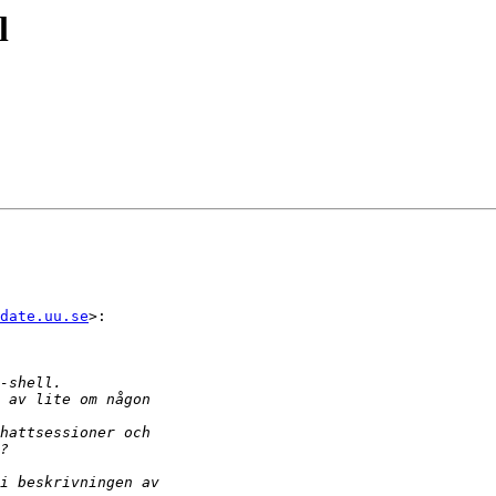
l
date.uu.se
>:
