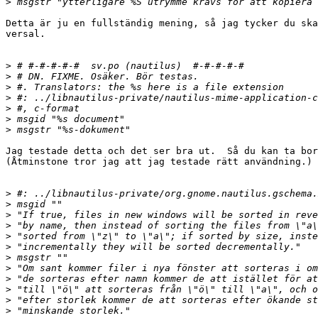
>
Detta är ju en fullständig mening, så jag tycker du ska
versal.

>
>
>
>
>
>
>
Jag testade detta och det ser bra ut.  Så du kan ta bor
(Åtminstone tror jag att jag testade rätt användning.)

>
>
>
>
>
>
>
>
>
>
>
>