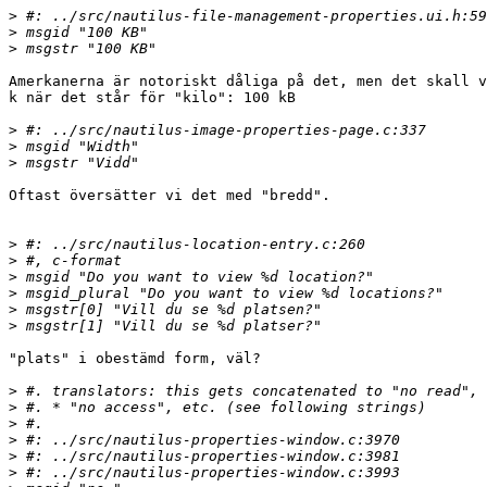
>
>
>
Amerkanerna är notoriskt dåliga på det, men det skall v
k när det står för "kilo": 100 kB

>
>
>
Oftast översätter vi det med "bredd".

>
>
>
>
>
>
"plats" i obestämd form, väl?

>
>
>
>
>
>