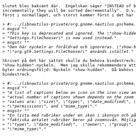
Slutet blev bakvänt där.  Engelskan säger "INSTEAD of b
incrementally they will be sorted decrementally".  D.v.
först i normalläget, och störst kommer först i det här 
>
>
>
>
>
>
>
Skrivet på det här sättet skulle du behöva bindestreck:

"show-hidden"-nyckeln.  Men jag skulle rekommendera att
byter ordningsföljd: Nyckeln "show-hidden".  Då behövs 
bindestreck.

>
>
>
>
>
>
>
>
>
>
>