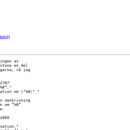
lated)
ingen av

stone en del

garna, så jag

n omskrivning

n om ”%B”

e.
