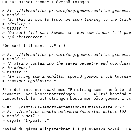
Du har missat "some" i översättningen.

>
>
>
>
>
>
>
"Om sant till sant ..." :-)

>
>
>
>
>
>
>
Blir det inte mer exakt med "En sträng som innehåller d
geometri- och koordinatsträngen ...".  Alltså bestämd f
bindestreck för att strängen bestämmer både geometri oc
>
>
>
>
Använd du gärna ellipstecknet (…) på svenska också.  De