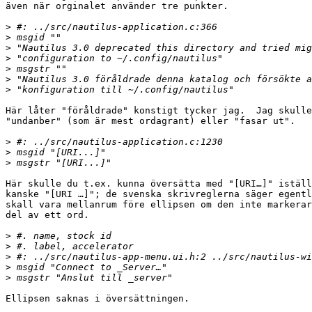
även när orginalet använder tre punkter.

>
>
>
>
>
>
>
Här låter "föråldrade" konstigt tycker jag.  Jag skulle
"undanber" (som är mest ordagrant) eller "fasar ut".

>
>
>
Här skulle du t.ex. kunna översätta med "[URI…]" iställ
kanske "[URI …]"; de svenska skrivreglerna säger egentl
skall vara mellanrum före ellipsen om den inte markerar
del av ett ord.

>
>
>
>
>
Ellipsen saknas i översättningen.
