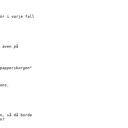
ör i varje fall

 även på

n, så då borde

n?
