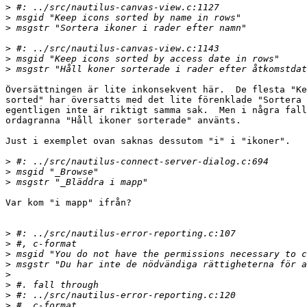
>
>
>
>
>
>
Översättningen är lite inkonsekvent här.  De flesta "Ke
sorted" har översatts med det lite förenklade "Sortera 
egentligen inte är riktigt samma sak.  Men i några fall
ordagranna "Håll ikoner sorterade" använts.

Just i exemplet ovan saknas dessutom "i" i "ikoner".

>
>
>
Var kom "i mapp" ifrån?

>
>
>
>
>
>
>
>