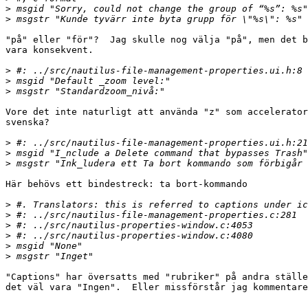
>
>
"på" eller "för"?  Jag skulle nog välja "på", men det b
vara konsekvent.

>
>
>
Vore det inte naturligt att använda "z" som accelerator
svenska?

>
>
>
Här behövs ett bindestreck: ta bort-kommando

>
>
>
>
>
>
"Captions" har översatts med "rubriker" på andra ställe
det väl vara "Ingen".  Eller missförstår jag kommentare