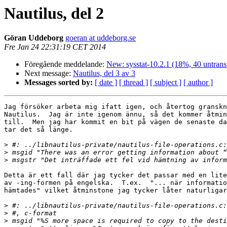
Nautilus, del 2
Göran Uddeborg
goeran at uddeborg.se
Fre Jan 24 22:31:19 CET 2014
Föregående meddelande:
New: sysstat-10.2.1 (18%, 40 untrans
Next message:
Nautilus, del 3 av 3
Messages sorted by:
[ date ]
[ thread ]
[ subject ]
[ author ]
Jag försöker arbeta mig ifatt igen, och återtog granskn
Nautilus.  Jag är inte igenom ännu, så det kommer åtmin
till.  Men jag har kommit en bit på vägen de senaste da
tar det så länge.

>
>
>
Detta är ett fall där jag tycker det passar med en lite
av -ing-formen på engelska.  T.ex.  "... när informatio
hämtades" vilket åtminstone jag tycker låter naturligar
>
>
>