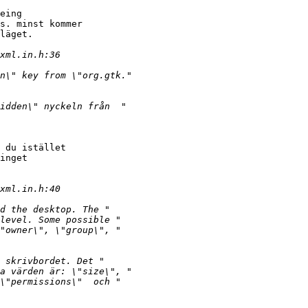
eing

s. minst kommer

läget.

 du istället

inget
