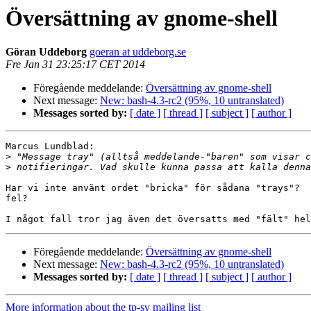
Översättning av gnome-shell
Göran Uddeborg
goeran at uddeborg.se
Fre Jan 31 23:25:17 CET 2014
Föregående meddelande:
Översättning av gnome-shell
Next message:
New: bash-4.3-rc2 (95%, 10 untranslated)
Messages sorted by:
[ date ]
[ thread ]
[ subject ]
[ author ]
Marcus Lundblad:

>
>
Har vi inte använt ordet "bricka" för sådana "trays"?  
fel?

Föregående meddelande:
Översättning av gnome-shell
Next message:
New: bash-4.3-rc2 (95%, 10 untranslated)
Messages sorted by:
[ date ]
[ thread ]
[ subject ]
[ author ]
More information about the tp-sv mailing list