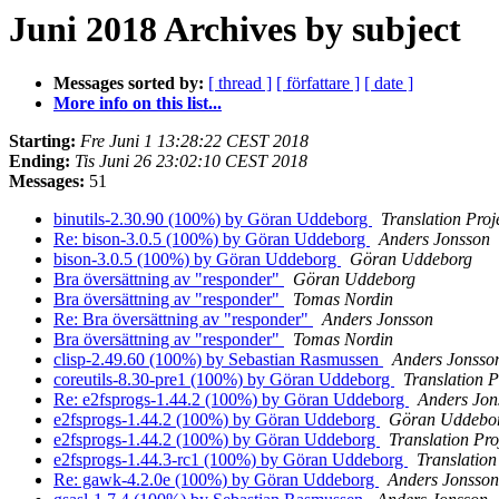
Juni 2018 Archives by subject
Messages sorted by:
[ thread ]
[ författare ]
[ date ]
More info on this list...
Starting:
Fre Juni 1 13:28:22 CEST 2018
Ending:
Tis Juni 26 23:02:10 CEST 2018
Messages:
51
binutils-2.30.90 (100%) by Göran Uddeborg
Translation Proj
Re: bison-3.0.5 (100%) by Göran Uddeborg
Anders Jonsson
bison-3.0.5 (100%) by Göran Uddeborg
Göran Uddeborg
Bra översättning av "responder"
Göran Uddeborg
Bra översättning av "responder"
Tomas Nordin
Re: Bra översättning av "responder"
Anders Jonsson
Bra översättning av "responder"
Tomas Nordin
clisp-2.49.60 (100%) by Sebastian Rasmussen
Anders Jonsso
coreutils-8.30-pre1 (100%) by Göran Uddeborg
Translation P
Re: e2fsprogs-1.44.2 (100%) by Göran Uddeborg
Anders Jon
e2fsprogs-1.44.2 (100%) by Göran Uddeborg
Göran Uddebo
e2fsprogs-1.44.2 (100%) by Göran Uddeborg
Translation Pro
e2fsprogs-1.44.3-rc1 (100%) by Göran Uddeborg
Translation
Re: gawk-4.2.0e (100%) by Göran Uddeborg
Anders Jonsson