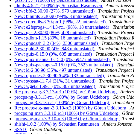
gsasl-1.7.4 (100%) by Sebastian Rasmussen
Anders Jonsson
idutils-4.6.21 (100%) by Sebastian Rasmussen
Anders Jonsso
New: bfd-2.30.90 (27%, 979 untranslated)
Translation Projec
New: binutils-2.30.90 (99%, 8 untranslated)
Translation Proje
New: coreutils-8.30-pre1 (98%, 22 untranslated)
Translation 
New: e2fsprogs-1.44.3-rc1 (98%, 18 untranslated)
Translatio
New: gas-2.30.90 (86%, 428 untranslated)
Translation Projec
New: gdbm-1.15 (89%, 16 untranslated)
Translation Project 
New: gnucash-3.2 (34%, 2306 untranslated)
Translation Proj
New: gold-2.30.90 (4%, 848 untranslated)
Translation Projec
New: guix-0.15.0 (0%, 605 untranslated)
Translation Project
New: guix-manual-0.15.0 (0%, 6947 untranslated)
Translatio
New: guix-packages-0.15.0 (0%, 3523 untranslated)
Translat
New: ld-2.30.90 (35%, 497 untranslated)
Translation Project
New: opcodes-2.30.90 (64%, 133 untranslated)
Translation P
New: sysstat-11.7.4 (31%, 31 untranslated)
Translation Proje
New: wget2-1.99.1 (0%, 367 untranslated)
Translation Projec
Re: procps-ng-3.3.13-rc1 (100%) by Göran Uddeborg
Anders
procps-ng-3.3.13-rc1 (100%) by Göran Uddeborg
Göran Udd
procps-ng-3.3.13-rc1 (100%) by Göran Uddeborg
Translation
Re: procps-ng-man-3.3.10-rc3 (100%) by Göran Uddeborg
A
procps-ng-man-3.3.10-rc3 (100%) by Göran Uddeborg
Göran
procps-ng-man-3.3.10-rc3 (100%) by Göran Uddeborg
Transl
shishi-1.0.2 (100%) by Sebastian Rasmussen
Anders Jonsson
SSSD
Göran Uddeborg