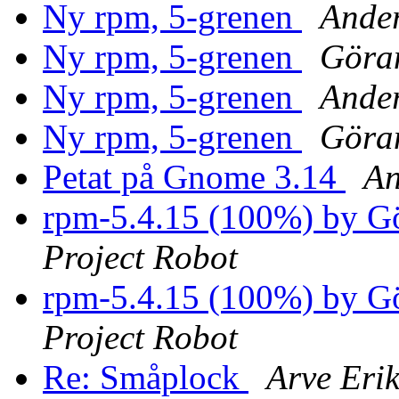
Ny rpm, 5-grenen
Ander
Ny rpm, 5-grenen
Göra
Ny rpm, 5-grenen
Ander
Ny rpm, 5-grenen
Göra
Petat på Gnome 3.14
An
rpm-5.4.15 (100%) by 
Project Robot
rpm-5.4.15 (100%) by 
Project Robot
Re: Småplock
Arve Eri