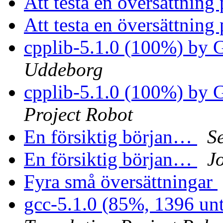
Att testa en översättning 
Att testa en översättning 
cpplib-5.1.0 (100%) by
Uddeborg
cpplib-5.1.0 (100%) by
Project Robot
En försiktig början…
S
En försiktig början…
J
Fyra små översättningar
gcc-5.1.0 (85%, 1396 un