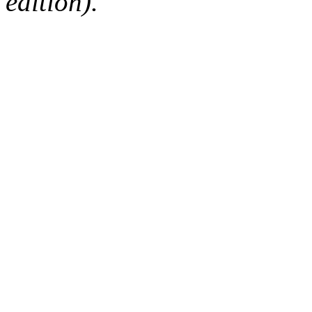
edition).