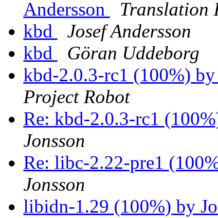
Andersson
Translation 
kbd
Josef Andersson
kbd
Göran Uddeborg
kbd-2.0.3-rc1 (100%) b
Project Robot
Re: kbd-2.0.3-rc1 (100
Jonsson
Re: libc-2.22-pre1 (10
Jonsson
libidn-1.29 (100%) by J