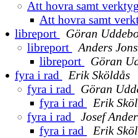
Att hovra samt verktyg
Att hovra samt verk
libreport
Göran Uddebo
libreport
Anders Jon
libreport
Göran U
fyra i rad
Erik Sköldås
fyra i rad
Göran Udd
fyra i rad
Erik Skö
fyra i rad
Josef Ande
fyra i rad
Erik Skö