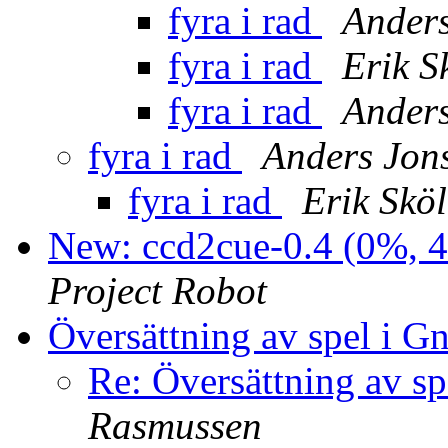
fyra i rad
Ander
fyra i rad
Erik S
fyra i rad
Ander
fyra i rad
Anders Jon
fyra i rad
Erik Skö
New: ccd2cue-0.4 (0%, 4
Project Robot
Översättning av spel i G
Re: Översättning av s
Rasmussen