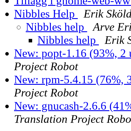
Tillägg i gnome-web-w
Nibbles Help
Erik Sköl
Nibbles help
Arve Er
Nibbles help
Erik 
New: popt-1.16 (93%, 2 
Project Robot
New: rpm-5.4.15 (76%, 3
Project Robot
New: gnucash-2.6.6 (41%
Translation Project Robo