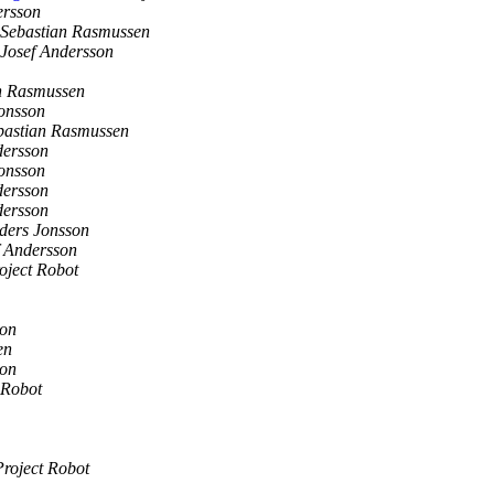
ersson
Sebastian Rasmussen
Josef Andersson
n Rasmussen
onsson
bastian Rasmussen
dersson
onsson
dersson
dersson
ders Jonsson
f Andersson
oject Robot
son
en
son
 Robot
Project Robot