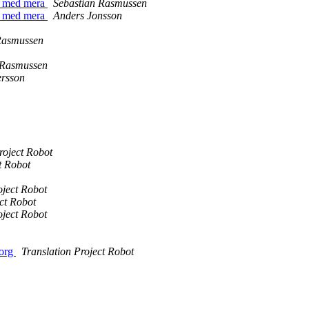
er med mera
Sebastian Rasmussen
er med mera
Anders Jonsson
Rasmussen
 Rasmussen
ersson
roject Robot
t Robot
oject Robot
ct Robot
oject Robot
borg
Translation Project Robot