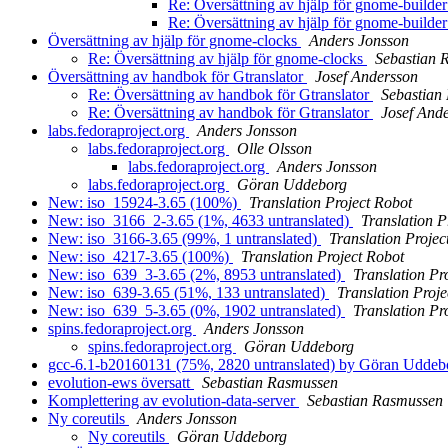
Re: Översättning av hjälp för gnome-build
Re: Översättning av hjälp för gnome-build
Översättning av hjälp för gnome-clocks
Anders Jonsson
Re: Översättning av hjälp för gnome-clocks
Sebastian 
Översättning av handbok för Gtranslator
Josef Andersson
Re: Översättning av handbok för Gtranslator
Sebastian
Re: Översättning av handbok för Gtranslator
Josef And
labs.fedoraproject.org
Anders Jonsson
labs.fedoraproject.org
Olle Olsson
labs.fedoraproject.org
Anders Jonsson
labs.fedoraproject.org
Göran Uddeborg
New: iso_15924-3.65 (100%)
Translation Project Robot
New: iso_3166_2-3.65 (1%, 4633 untranslated)
Translation P
New: iso_3166-3.65 (99%, 1 untranslated)
Translation Projec
New: iso_4217-3.65 (100%)
Translation Project Robot
New: iso_639_3-3.65 (2%, 8953 untranslated)
Translation Pr
New: iso_639-3.65 (51%, 133 untranslated)
Translation Proje
New: iso_639_5-3.65 (0%, 1902 untranslated)
Translation Pr
spins.fedoraproject.org
Anders Jonsson
spins.fedoraproject.org
Göran Uddeborg
gcc-6.1-b20160131 (75%, 2820 untranslated) by Göran Udde
evolution-ews översatt
Sebastian Rasmussen
Komplettering av evolution-data-server
Sebastian Rasmussen
Ny coreutils
Anders Jonsson
Ny coreutils
Göran Uddeborg