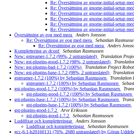
Re: Översättning av gnome-initial-setup m
Re: Översättning av gnome-initial-setup m
Re: Översättning av gnome-initial-setup m
Re: Översättning av gnome-initial-setup m
Re: Översättning av gnome-initial-setup m
Re: Översättning av gnome-initial-setup m
Översättning av eog med mera
Anders Jonsson
Re: Översättning av eog med mera
Sebastian Rasmusse
Re: Översättning av eog med mera
Anders Jonss
Komplettering av dconf
Sebastian Rasmussen
New: gstreamer-1.7.2 (99%, 2 untranslated)
Translation Proje
New: gst-plugins-good-1.7.2 (98%, 2 untranslated)
Translatio
New: gst-plugins-bad-1.7.2 (100%)
Translation Project Robot
New: gst-plugins-base-1.7.2 (98%, 2 untranslated)
Translatio
gstreamer-1.7.2 (100%) by Sebastian Rasmussen
Translation 
gstreamer-1.7.2 (100%) by Sebastian Rasmussen
Sebas
gst-plugins-good-1.7.2 (100%) by Sebastian Rasmussen
Trans
gst-plugins-good-1.7.2 (100%) by Sebastian Rasmussen
gst-plugins-base-1.7.2 (100%) by Sebastian Rasmussen
Trans
gst-plugins-base-1.7.2 (100%) by Sebastian Rasmussen
gst-plugins-good-1.7.2
Arve Eriksson
gst-plugins-good-1.7.2
Sebastian Rasmussen
Luddfixar och kompletteringar
Anders Jonsson
Luddfixar och kompletteringar
Sebastian Rasmussen
gcc-6.1-b20160131 (76%, 2680 untranslated) by Göran Udde