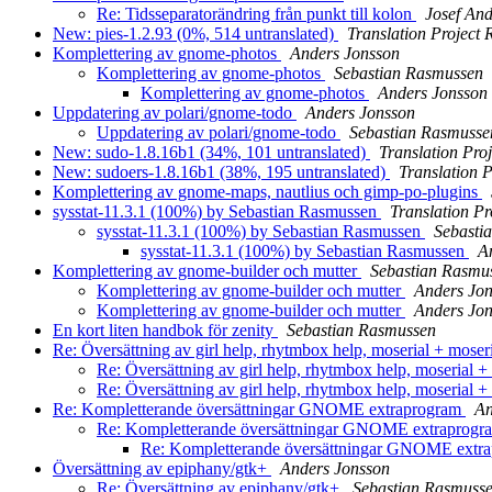
Re: Tidsseparatorändring från punkt till kolon
Josef An
New: pies-1.2.93 (0%, 514 untranslated)
Translation Project 
Komplettering av gnome-photos
Anders Jonsson
Komplettering av gnome-photos
Sebastian Rasmussen
Komplettering av gnome-photos
Anders Jonsson
Uppdatering av polari/gnome-todo
Anders Jonsson
Uppdatering av polari/gnome-todo
Sebastian Rasmusse
New: sudo-1.8.16b1 (34%, 101 untranslated)
Translation Pro
New: sudoers-1.8.16b1 (38%, 195 untranslated)
Translation P
Komplettering av gnome-maps, nautlius och gimp-po-plugins
sysstat-11.3.1 (100%) by Sebastian Rasmussen
Translation Pr
sysstat-11.3.1 (100%) by Sebastian Rasmussen
Sebasti
sysstat-11.3.1 (100%) by Sebastian Rasmussen
A
Komplettering av gnome-builder och mutter
Sebastian Rasmu
Komplettering av gnome-builder och mutter
Anders Jo
Komplettering av gnome-builder och mutter
Anders Jo
En kort liten handbok för zenity
Sebastian Rasmussen
Re: Översättning av girl help, rhytmbox help, moserial + mos
Re: Översättning av girl help, rhytmbox help, moserial
Re: Översättning av girl help, rhytmbox help, moserial
Re: Kompletterande översättningar GNOME extraprogram
An
Re: Kompletterande översättningar GNOME extraprog
Re: Kompletterande översättningar GNOME extr
Översättning av epiphany/gtk+
Anders Jonsson
Re: Översättning av epiphany/gtk+
Sebastian Rasmuss