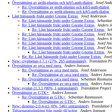
Översättning av gedit-plugins och krb5-auth-dialog
Josef And
Re: Översättning av gedit-plugins och krb5-auth-dialog
Re: Översättning av gedit-plugins och krb5-auth-dialog
Lågt hängande frukt under Gnome Extras
Josef Andersson
Re: Lågt hängande frukt under Gnome Extras
Sebastia
Re: Lågt hängande frukt under Gnome Extras
Anders J
Re: Lågt hängande frukt under Gnome Extras
Se
Re: Lågt hängande frukt under Gnome Extras
Josef An
Re: Lågt hängande frukt under Gnome Extras
Anders J
Re: Lågt hängande frukt under Gnome Extras
Josef An
Re: Lågt hängande frukt under Gnome Extras
Josef An
Re: Lågt hängande frukt under Gnome Extras
An
Re: Re: Lågt hängande frukt under Gnome Extras
Jose
New: cryptsetup-1.7.1 (27%, 265 untranslated)
Translation Pr
Översättning av orca med mera
Anders Jonsson
Re: Översättning av orca med mera
Josef Andersson
Re: Översättning av orca med mera
Anders Jons
Re: Översättning av orca med mera
Sebastian Rasmuss
Re: Översättning av orca med mera
Anders Jons
New: sysstat-11.3.1 (96%, 1 untranslated)
Translation Project
Översättning av GTK+
Anders Jonsson
Re: Översättning av GTK+
Sebastian Rasmussen
Re: Översättning av GTK+
Anders Jonsson
New: denemo-2.0.4-rc1 (0%, 5461 untranslated)
Translation 
Tidsseparatorändring från punkt till kolon
Anders Jonsson