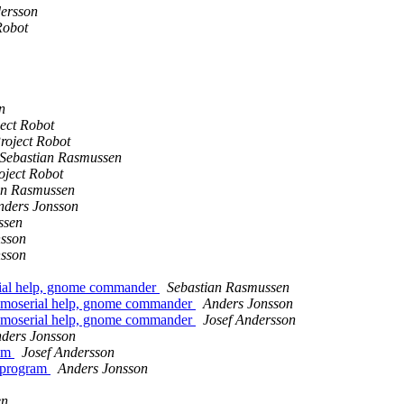
dersson
Robot
n
ject Robot
roject Robot
Sebastian Rasmussen
oject Robot
an Rasmussen
nders Jonsson
ssen
nsson
nsson
erial help, gnome commander
Sebastian Rasmussen
 + moserial help, gnome commander
Anders Jonsson
 + moserial help, gnome commander
Josef Andersson
ders Jonsson
ram
Josef Andersson
aprogram
Anders Jonsson
en