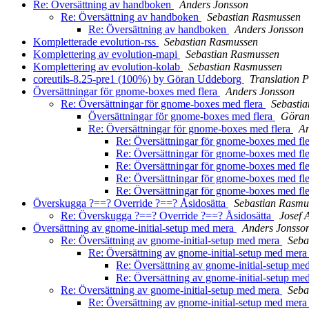
Re: Översättning av handboken
Anders Jonsson
Re: Översättning av handboken
Sebastian Rasmussen
Re: Översättning av handboken
Anders Jonsson
Kompletterade evolution-rss
Sebastian Rasmussen
Komplettering av evolution-mapi
Sebastian Rasmussen
Komplettering av evolution-kolab
Sebastian Rasmussen
coreutils-8.25-pre1 (100%) by Göran Uddeborg
Translation P
Översättningar för gnome-boxes med flera
Anders Jonsson
Re: Översättningar för gnome-boxes med flera
Sebasti
Översättningar för gnome-boxes med flera
Göran
Re: Översättningar för gnome-boxes med flera
An
Re: Översättningar för gnome-boxes med fl
Re: Översättningar för gnome-boxes med fl
Re: Översättningar för gnome-boxes med fl
Re: Översättningar för gnome-boxes med fl
Re: Översättningar för gnome-boxes med fl
Överskugga ?==? Override ?==? Åsidosätta
Sebastian Rasmu
Re: Överskugga ?==? Override ?==? Åsidosätta
Josef 
Översättning av gnome-initial-setup med mera
Anders Jonsso
Re: Översättning av gnome-initial-setup med mera
Seba
Re: Översättning av gnome-initial-setup med mer
Re: Översättning av gnome-initial-setup m
Re: Översättning av gnome-initial-setup m
Re: Översättning av gnome-initial-setup med mera
Seba
Re: Översättning av gnome-initial-setup med mer