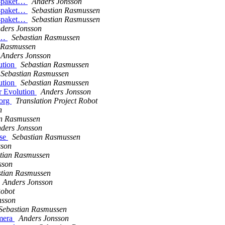
E-paket…
Anders Jonsson
E-paket…
Sebastian Rasmussen
E-paket…
Sebastian Rasmussen
ders Jonsson
et…
Sebastian Rasmussen
 Rasmussen
Anders Jonsson
ution
Sebastian Rasmussen
Sebastian Rasmussen
ution
Sebastian Rasmussen
r Evolution
Anders Jonsson
borg
Translation Project Robot
n
an Rasmussen
ders Jonsson
ese
Sebastian Rasmussen
sson
tian Rasmussen
sson
stian Rasmussen
Anders Jonsson
Robot
nsson
Sebastian Rasmussen
 mera
Anders Jonsson