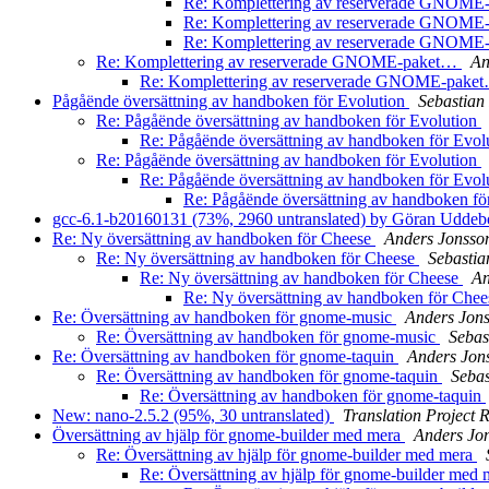
Re: Komplettering av reserverade GNOM
Re: Komplettering av reserverade GNOM
Re: Komplettering av reserverade GNOM
Re: Komplettering av reserverade GNOME-paket…
An
Re: Komplettering av reserverade GNOME-pak
Pågåënde översättning av handboken för Evolution
Sebastian
Re: Pågåënde översättning av handboken för Evolution
Re: Pågåënde översättning av handboken för Evol
Re: Pågåënde översättning av handboken för Evolution
Re: Pågåënde översättning av handboken för Evol
Re: Pågåënde översättning av handboken fö
gcc-6.1-b20160131 (73%, 2960 untranslated) by Göran Udde
Re: Ny översättning av handboken för Cheese
Anders Jonsso
Re: Ny översättning av handboken för Cheese
Sebasti
Re: Ny översättning av handboken för Cheese
An
Re: Ny översättning av handboken för Che
Re: Översättning av handboken för gnome-music
Anders Jon
Re: Översättning av handboken för gnome-music
Sebas
Re: Översättning av handboken för gnome-taquin
Anders Jon
Re: Översättning av handboken för gnome-taquin
Seba
Re: Översättning av handboken för gnome-taquin
New: nano-2.5.2 (95%, 30 untranslated)
Translation Project 
Översättning av hjälp för gnome-builder med mera
Anders Jo
Re: Översättning av hjälp för gnome-builder med mera
Re: Översättning av hjälp för gnome-builder med