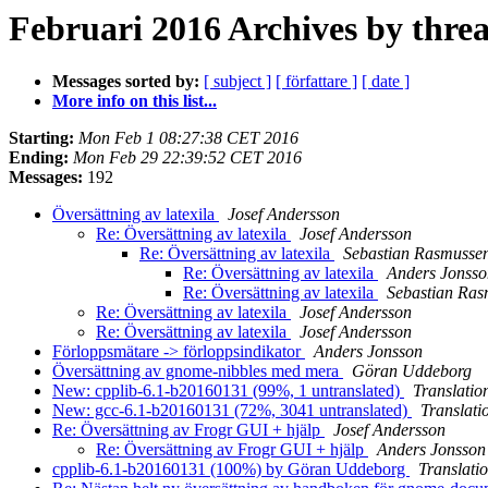
Februari 2016 Archives by thre
Messages sorted by:
[ subject ]
[ författare ]
[ date ]
More info on this list...
Starting:
Mon Feb 1 08:27:38 CET 2016
Ending:
Mon Feb 29 22:39:52 CET 2016
Messages:
192
Översättning av latexila
Josef Andersson
Re: Översättning av latexila
Josef Andersson
Re: Översättning av latexila
Sebastian Rasmusse
Re: Översättning av latexila
Anders Jonsso
Re: Översättning av latexila
Sebastian Ra
Re: Översättning av latexila
Josef Andersson
Re: Översättning av latexila
Josef Andersson
Förloppsmätare -> förloppsindikator
Anders Jonsson
Översättning av gnome-nibbles med mera
Göran Uddeborg
New: cpplib-6.1-b20160131 (99%, 1 untranslated)
Translatio
New: gcc-6.1-b20160131 (72%, 3041 untranslated)
Translati
Re: Översättning av Frogr GUI + hjälp
Josef Andersson
Re: Översättning av Frogr GUI + hjälp
Anders Jonsson
cpplib-6.1-b20160131 (100%) by Göran Uddeborg
Translati